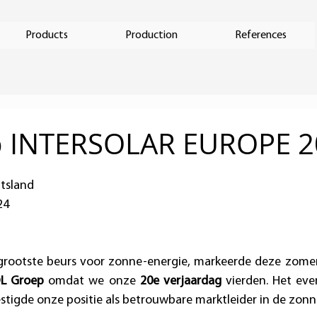
Products
Production
References
p INTERSOLAR EUROPE 2
itsland
24
s grootste beurs voor zonne-energie, markeerde deze zomer
OL Groep
 omdat we onze 
20e verjaardag
 vierden. Het ev
tigde onze positie als betrouwbare marktleider in de zonn