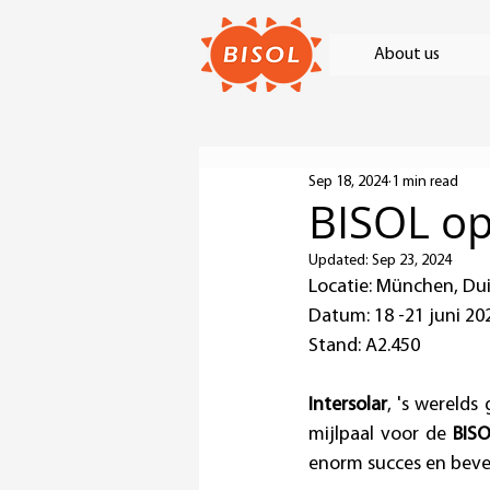
About us
Sep 18, 2024
1 min read
BISOL o
Updated:
Sep 23, 2024
Locatie: München, Du
Datum: 18 -21 juni 20
Stand: A2.450
Intersolar
, 's wereld
mijlpaal voor de 
BIS
enorm succes en beves