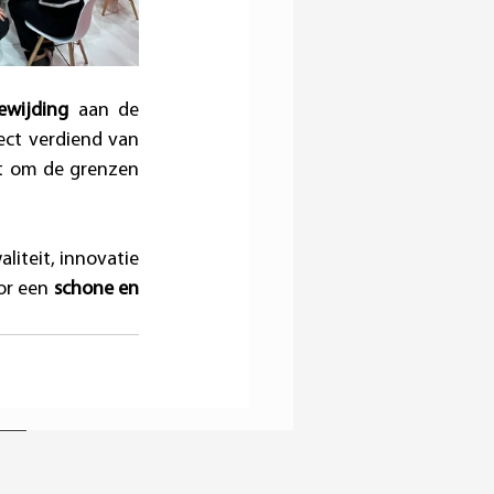
ewijding
 aan de 
ect verdiend van 
t om de grenzen 
iteit, innovatie 
or een 
schone en 