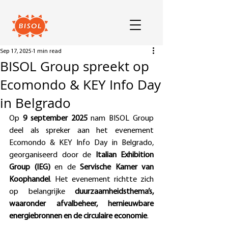
Sep 17, 2025
1 min read
BISOL Group spreekt op
Ecomondo & KEY Info Day
in Belgrado
Op 
9 september 2025 
nam BISOL Group 
deel als spreker aan het evenement 
Ecomondo & KEY Info Day in Belgrado, 
georganiseerd door de 
Italian Exhibition 
Group (IEG)
 en de 
Servische Kamer van 
Koophandel
. Het evenement richtte zich 
op belangrijke 
duurzaamheidsthema’s, 
waaronder afvalbeheer, hernieuwbare 
energiebronnen en de circulaire economie
.