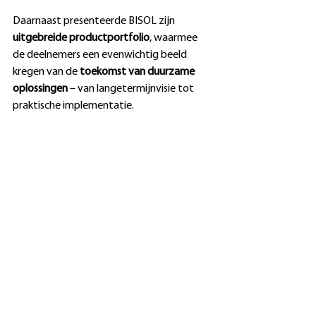
Daarnaast presenteerde BISOL zijn 
uitgebreide productportfolio
, waarmee 
de deelnemers een evenwichtig beeld 
kregen van de 
toekomst van duurzame 
oplossingen
 – van langetermijnvisie tot 
praktische implementatie.
Het evenement bood een uitstekende 
gelegenheid voor 
kennisuitwisseling, de 