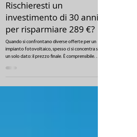
Rischieresti un
investimento di 30 anni
per risparmiare 289 €?
Quando si confrontano diverse offerte per un
impianto fotovoltaico, spesso ci si concentra su
un solo dato: il prezzo finale. È comprensibile. Ma
un impianto fotovoltaico rimarrà sul tuo tetto
per decenni, quindi anche una piccola differenza
iniziale merita di essere contestualizzata
correttamente. In un impianto residenziale tipo
da 10 kW, la differenza tra un’opzione con moduli
standard e una soluzione realizzata con moduli
BISOL può aggirarsi intorno ai 289 €. L’importo es