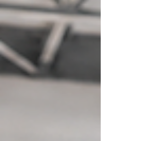
fotovoltaiche europee di cui potersi fidare.
Dietro ogni modulo BISOL c’è un team dedicato
che lavora con passione per garantire qualità,
affidabilità e valore nel lungo periodo. Ora è il
momento di concederci