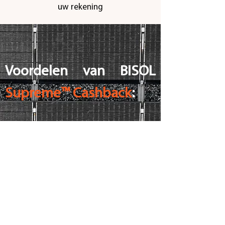
uw rekening
Voordelen van BISOL
Supreme™ Cashback
:
BISOL Supreme™ Cashback optie:
0,03 €/Wp bij elke aankoop en
installatie van BISOL Supreme™
modules met een totaal nominaal
vermogen van ten minste 3kWp,
bijzondere voordelen,