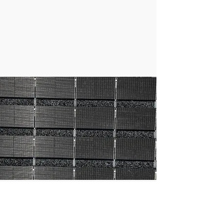
We antwoorden binnen 24 uur:
info@bisol.be