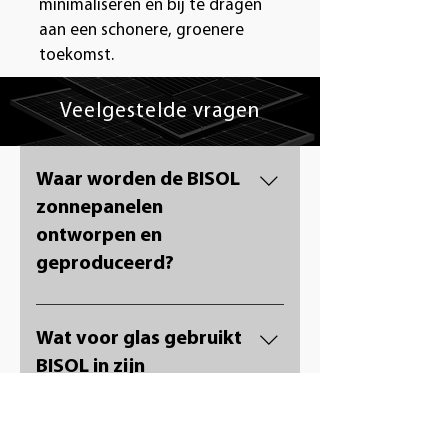
minimaliseren en bij te dragen
aan een schonere, groenere
toekomst.
Veelgestelde vragen
Waar worden de BISOL
zonnepanelen
ontworpen en
geproduceerd?
BISOL zonnepanelen worden
ontworpen en geproduceerd
Wat voor glas gebruikt
in Slovenië en voldoen aan de
BISOL in zijn
hoogste Europese
zonnepanelen en
kwaliteitsnormen.
waarom?