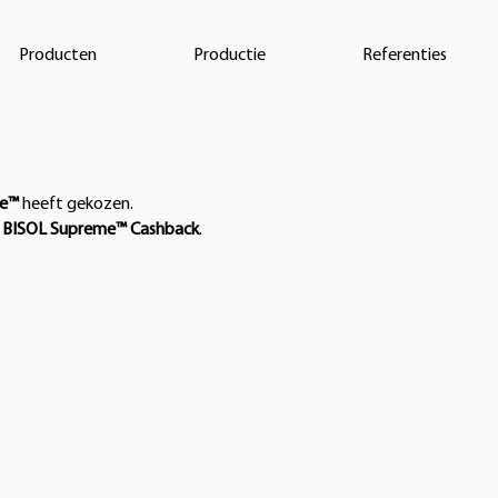
Producten
Productie
Referenties
me™
heeft gekozen.
w
BISOL Supreme™ Cashback
.