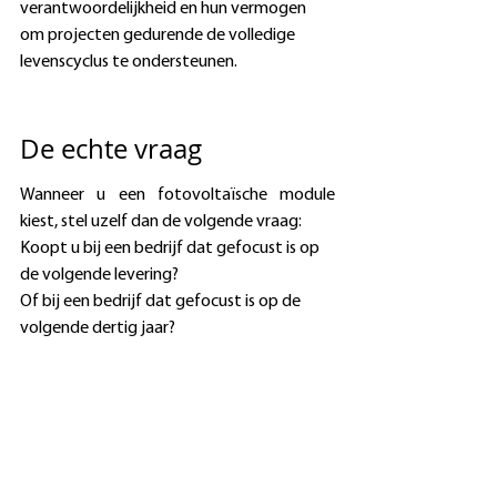
verantwoordelijkheid en hun vermogen 
om projecten gedurende de volledige 
levenscyclus te ondersteunen. 
De echte vraag 
Wanneer u een fotovoltaïsche module 
kiest, stel uzelf dan de volgende vraag: 
Koopt u bij een bedrijf dat gefocust is op 
de volgende levering? 
Of bij een bedrijf dat gefocust is op de 
volgende dertig jaar? 
Dat verschil ziet u misschien niet meteen 
op een datasheet. 
Maar na verloop van tijd wordt het 
onmiskenbaar. 
Kies voor fotovoltaïsche modules die 