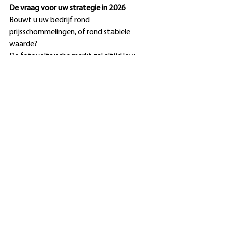
De vraag voor uw strategie in 2026
Bouwt u uw bedrijf rond 
prijsschommelingen, of rond stabiele 
waarde? 
De fotovoltaïsche markt zal altijd low-
cost opties bevatten. 
Maar niet elke distributeur hoeft alleen in 
dat segment te concurreren. 
Er is ruimte voor premium. Er is ruimte voor 
Europese kwaliteit. Er is ruimte voor 
marge. 
Kies voor fotovoltaïsche zonnepanelen die 
zijn ontworpen om te presteren én te 
blijven presteren.
Kies voor gecertificeerde Europese 
productie.
Kies voor BISOL.