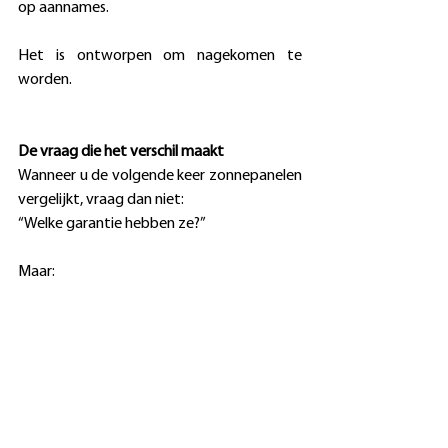
op aannames. 
Het is ontworpen om nagekomen te 
worden. 
De vraag die het verschil maakt
Wanneer u de volgende keer zonnepanelen 
vergelijkt, vraag dan niet: 
“Welke garantie hebben ze?” 
Maar: 
“Zal deze garantie nog werken wanneer ik 
ze nodig heb?” 
Kies voor fotovoltaïsche zonnepanelen die 
ontworpen zijn om te presteren én te 
blijven presteren.