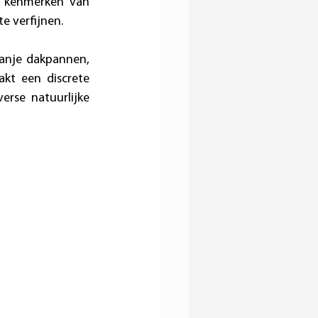
e kenmerken van 
e verfijnen.
anje dakpannen, 
kt een discrete 
rse natuurlijke 