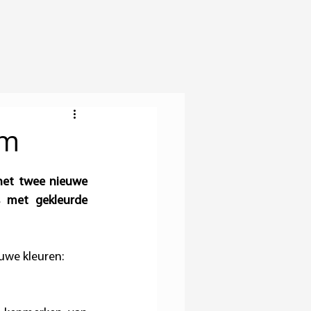
um
het twee nieuwe 
 met gekleurde 
uwe kleuren: