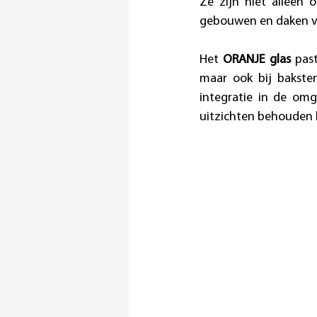
Ze zijn niet alleen 
gebouwen en daken van
Het 
ORANJE glas
 pas
maar ook bij bakste
integratie in de omg
uitzichten behouden b