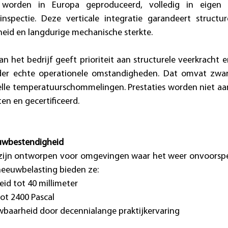
 worden in Europa geproduceerd, volledig in eigen
inspectie. Deze verticale integratie garandeert structure
heid en langdurige mechanische sterkte. 
n het bedrijf geeft prioriteit aan structurele veerkracht en
er echte operationele omstandigheden. Dat omvat zwar
elle temperatuurschommelingen. Prestaties worden niet 
n en gecertificeerd. 
euwbestendigheid
ijn ontworpen voor omgevingen waar het weer onvoorspelb
sneeuwbelasting bieden ze: 
id tot 40 millimeter 
t 2400 Pascal 
aarheid door decennialange praktijkervaring 