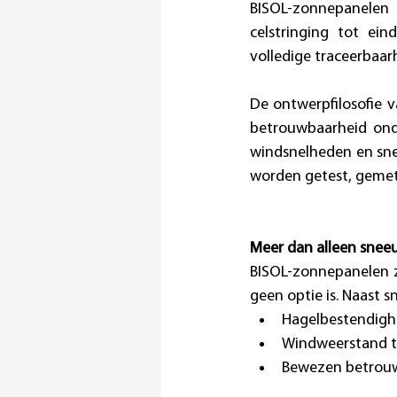
BISOL-zonnepanelen
celstringing tot eind
volledige traceerbaar
De ontwerpfilosofie va
betrouwbaarheid ond
windsnelheden en sn
worden getest, gemete
Meer dan alleen sne
BISOL-zonnepanelen z
geen optie is. Naast 
Hagelbestendighe
Windweerstand to
Bewezen betrouwb