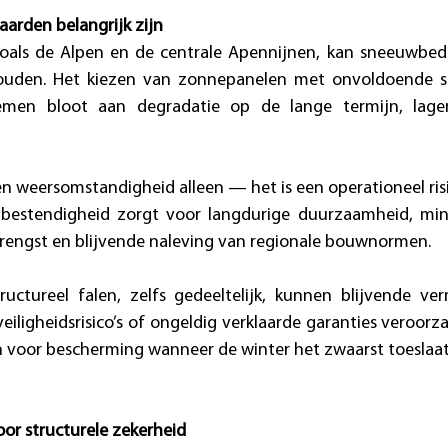
rden belangrijk zijn
, zoals de Alpen en de centrale Apennijnen, kan sneeuwbe
uden. Het kiezen van zonnepanelen met onvoldoende s
temen bloot aan degradatie op de lange termijn, lagere
 weersomstandigheid alleen — het is een operationeel risi
bestendigheid zorgt voor langdurige duurzaamheid, mind
brengst en blijvende naleving van regionale bouwnormen. 
uctureel falen, zelfs gedeeltelijk, kunnen blijvende ver
eiligheidsrisico’s of ongeldig verklaarde garanties veroorza
 voor bescherming wanneer de winter het zwaarst toeslaat
or structurele zekerheid