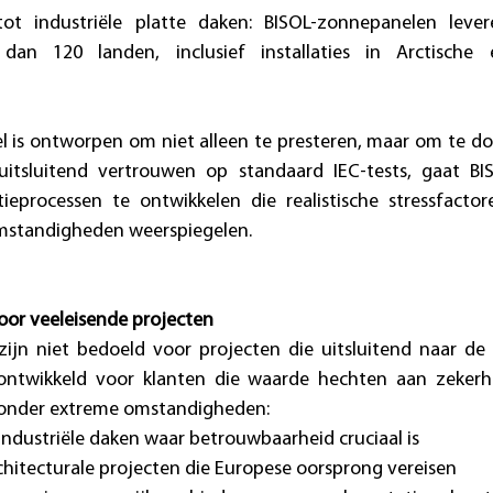
ot industriële platte daken: BISOL-zonnepanelen lever
dan 120 landen, inclusief installaties in Arctische e
 is ontworpen om niet alleen te presteren, maar om te do
uitsluitend vertrouwen op standaard IEC-tests, gaat BI
tieprocessen te ontwikkelen die realistische stressfacto
mstandigheden weerspiegelen. 
oor veeleisende projecten
jn niet bedoeld voor projecten die uitsluitend naar de l
 ontwikkeld voor klanten die waarde hechten aan zekerh
s onder extreme omstandigheden: 
ndustriële daken waar betrouwbaarheid cruciaal is 
chitecturale projecten die Europese oorsprong vereisen 