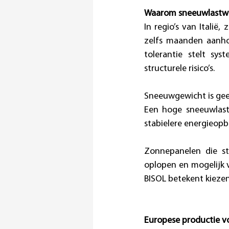
Waarom sneeuwlastwaa
In regio’s van Italië
zelfs maanden aanho
tolerantie stelt sys
structurele risico’s. 
Sneeuwgewicht is geen
Een hoge sneeuwlast
stabielere energieop
Zonnepanelen die str
oplopen en mogelijk v
BISOL betekent kiezen
Europese productie vo