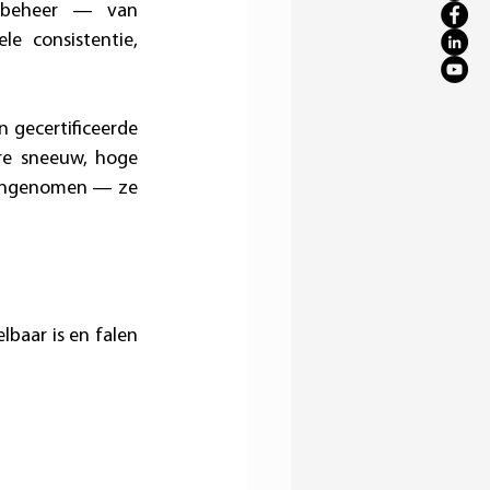
 beheer — van 
le consistentie, 
 gecertificeerde 
e sneeuw, hoge 
aangenomen — ze 
aar is en falen 