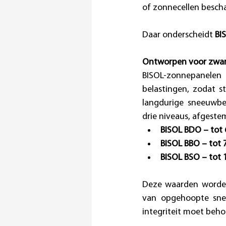
of zonnecellen bescha
Daar onderscheidt 
BI
Ontworpen voor zwar
BISOL-zonnepanelen 
belastingen, zodat st
langdurige sneeuwbed
drie niveaus, afgeste
BISOL BDO – tot 
BISOL BBO – tot 
BISOL BSO – tot 
Deze waarden worden 
van opgehoopte snee
integriteit moet beho