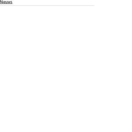
Nieuws
Alles weergeven
Recente blogposts