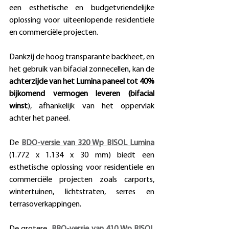
een esthetische en budgetvriendelijke 
oplossing voor uiteenlopende residentiele 
en commerciële projecten. 
Dankzij de hoog transparante backheet, en 
het gebruik van bifacial zonnecellen, kan de 
achterzijde van het Lumina paneel tot 40% 
bijkomend vermogen leveren (bifacial 
winst
), afhankelijk van het oppervlak 
achter het paneel. 
De 
BDO-versie van 320 Wp BISOL Lumina
(1.772 x 1.134 x 30 mm) biedt een 
esthetische oplossing voor residentiele en 
commerciële projecten zoals carports, 
wintertuinen, lichtstraten, serres en 
terrasoverkappingen. 
De grotere  
BBO-versie van 410 Wp BISOL 