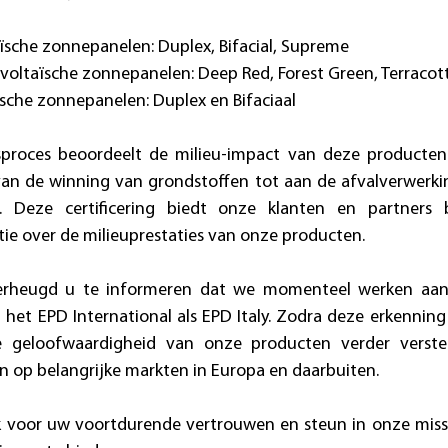
oltaïsche zonnepanelen: Duplex, Bifacial, Supreme
fotovoltaïsche zonnepanelen: Deep Red, Forest Green, Terraco
voltaïsche zonnepanelen: Duplex en Bifaciaal
gsproces beoordeelt de milieu-impact van deze producte
van de winning van grondstoffen tot aan de afvalverwerki
 Deze certificering biedt onze klanten en partners 
ie over de milieuprestaties van onze producten.
erheugd u te informeren dat we momenteel werken aan 
het EPD International als EPD Italy. Zodra deze erkenning i
le geloofwaardigheid van onze producten verder verste
 op belangrijke markten in Europa en daarbuiten.
jk voor uw voortdurende vertrouwen en steun in onze mis