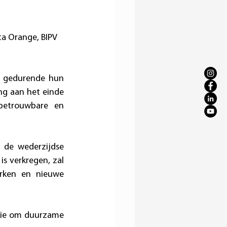
tta Orange, BIPV
n gedurende hun 
ng aan het einde 
betrouwbare en 
de wederzijdse 
s verkregen, zal 
rken en nieuwe 
sie om duurzame 