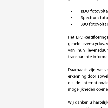
   •         BDO fotov
   •         Spectrum 
   •  	   BBO foto
Het EPD-certificerin
gehele levenscyclus, 
van hun levensduur.
transparante informat
Daarnaast zijn we v
erkenning door zowel 
dit de internationa
mogelijkheden openen
Wij danken u harteli