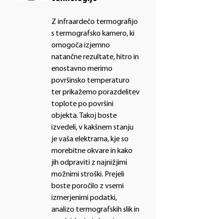
Z infraardečo termografijo
s termografsko kamero, ki
omogoča izjemno
natančne rezultate, hitro in
enostavno merimo
površinsko temperaturo
ter prikažemo porazdelitev
toplote po površini
objekta. Takoj boste
izvedeli, v kakšnem stanju
je vaša elektrarna, kje so
morebitne okvare in kako
jih odpraviti z najnižjimi
možnimi stroški. Prejeli
boste poročilo z vsemi
izmerjenimi podatki,
analizo termografskih slik in