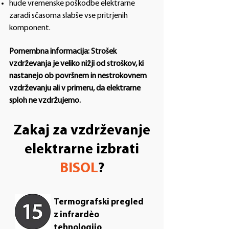
hude vremenske poškodbe elektrarne
zaradi sčasoma slabše vse pritrjenih
komponent.
Pomembna informacija: Strošek
vzdrževanja je veliko nižji od stroškov, ki
nastanejo ob površnem in nestrokovnem
vzdrževanju ali v primeru, da elektrarne
sploh ne vzdržujemo.
Zakaj za vzdrževanje
elektrarne izbrati
BISOL
?
Termografski pregled
z infrardèo
tehnologijo