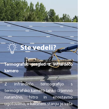
Ste vedeli?
Termografski pregled z infrardečo
kamero
​Z infrardečo termografijo s
termografsko kamero lahko izjemno
natančno, hitro in enostavno
ugotovimo, v kakšnem stanju je vaša