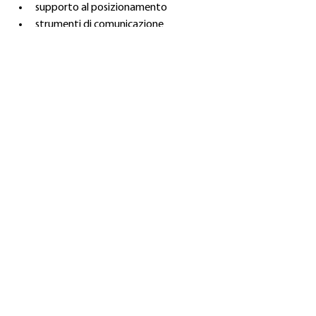
supporto al posizionamento
strumenti di comunicazione
supporto alla gestione dei prezzi, ove 
opportuno
Il nostro obiettivo è semplice:
non competere in una corsa al ribasso,
ma aiutare i nostri partner a costruire un 
business sostenibile attorno a un 
brand europeo di alta gamma.
BISOL
20 anni di eccellenza alle spalle.
Creato per te. Firmato BISOL.
Approfondimenti tecnici