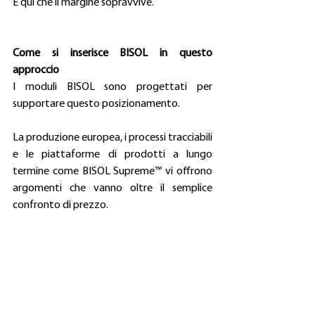
È qui che il margine sopravvive. 
Come si inserisce BISOL in questo 
approccio
I moduli BISOL sono progettati per 
supportare questo posizionamento. 
La produzione europea, i processi tracciabili 
e le piattaforme di prodotti a lungo 
termine come BISOL Supreme™ vi offrono 
argomenti che vanno oltre il semplice 
confronto di prezzo. 
Non stai difendendo un prodotto. 
Stai difendendo la prevedibilità. 
La domanda strategica