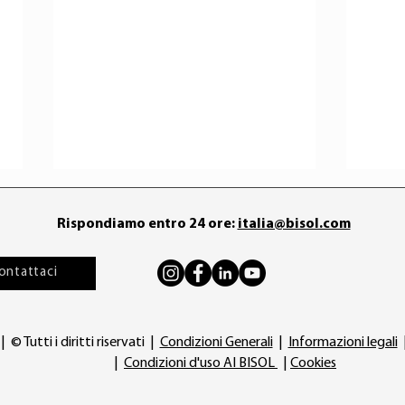
Rispondiamo entro 24 ore:
italia@bisol.com
ontattaci
© Tutti i diritti riservati |
Condizioni Generali
|
Informazioni legali
Come i distributori di
Perch
|
Condizioni d'uso AI BISOL
|
Cookies
successo sfuggono alla
pur 
concorrenza sui prezzi
alti,