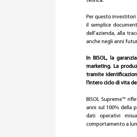
teorica. 
Per questo investitori
il semplice documento
dell’azienda, alla tra
anche negli anni futuri
In BISOL, la garanzi
marketing. La produzi
tramite identificazio
l’intero ciclo di vita d
BISOL Supreme™ riflet
anni sul 100% della p
dati operativi misu
comportamento a lungo