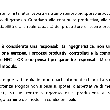
 seri e installatori esperti valutano sempre più spesso aspett
 di garanzia. Guardano alla continuità produttiva, alla st
cciabilità e alla reale capacità del produttore di essere pres
. 
a è considerata una responsabilità ingegneristica, non u
one europea, i processi produttivi controllati e la comple
ne NFC e QR sono pensati per garantire responsabilità e 
el modulo.
te questa filosofia in modo particolarmente chiaro. La su
otenza erogata non si basa su ipotesi o aspettative di mer
rati, su un controllo rigoroso della produzione e sul
 termine dei moduli in condizioni reali. 