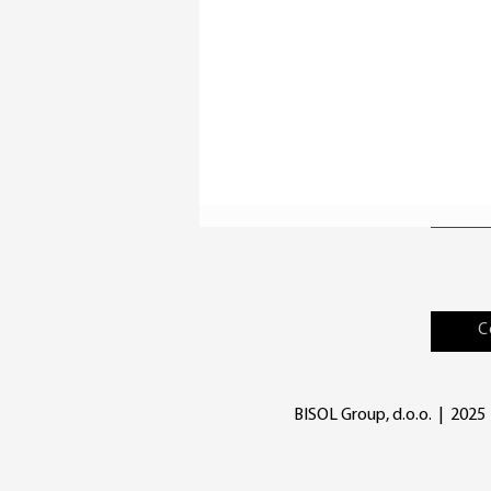
C
BISOL Group, d.o.o. | 2025 | 
Rischieresti un investimento
di 30 anni per risparmiare
289 €?