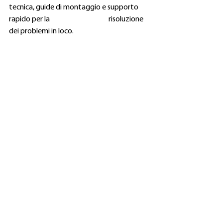
tecnica, guide di montaggio e supporto 
rapido per la 			risoluzione 
dei problemi in loco.
Costruiti per resistere a ogni stagione
Ogni modulo è costruito per durare nel 
tempo ed è sottoposto a test rigorosi di 
resistenza meccanica, cicli termici e 
condizioni reali di utilizzo. Che si tratti del 
caldo estivo, dei venti forti, della neve 
invernale o della bellezza transitoria 
dell'autunno, BISOL garantisce una 
produzione di energia costante e 
affidabilità a lungo termine.
L’energia solare intelligente inizia qui
Quando le foglie cambiano colore e l'aria si 