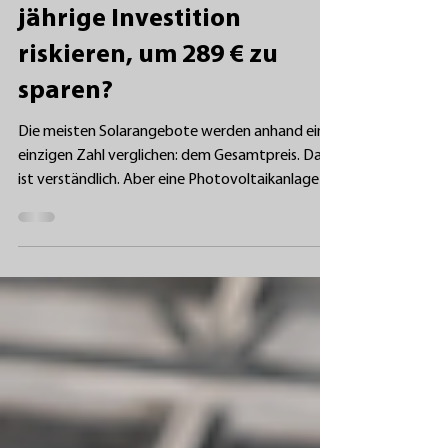
Würden Sie eine 30-
jährige Investition
riskieren, um 289 € zu
sparen?
Die meisten Solarangebote werden anhand einer
einzigen Zahl verglichen: dem Gesamtpreis. Das
ist verständlich. Aber eine Photovoltaikanlage
bleibt jahrzehntelang auf Ihrem Dach, daher
sollte ein kleiner Unterschied zu Beginn im
richtigen Kontext betrachtet werden. Bei einer
repräsentativen 10-kW-Haushaltsanlage kann
der Unterschied zwischen einer Standardmodul-
Option und einer Lösung mit BISOL-Modulen bei
etwa 289 € liegen. Der genaue Betrag hängt von
der Anlagenkonfiguration