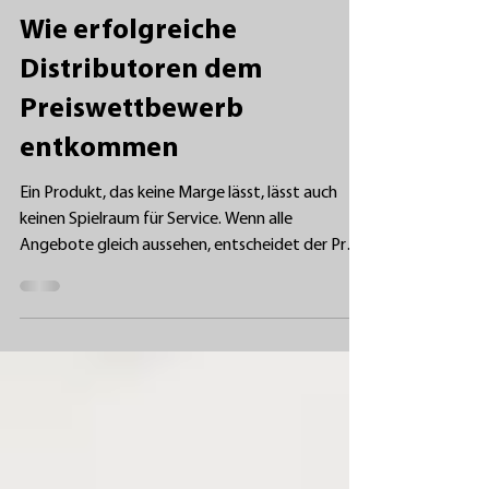
23. Juli
Wie erfolgreiche
Distributoren dem
Preiswettbewerb
entkommen
Ein Produkt, das keine Marge lässt, lässt auch
keinen Spielraum für Service. Wenn alle
Angebote gleich aussehen, entscheidet der Preis
Der Photovoltaikmarkt hat Module zu einer
Massenware gemacht. Jede Woche erscheint
eine neue Preisliste, jedes Angebot wird
hinterfragt, und jede weitere Preissenkung
macht die nächste Verhandlung schwieriger.
Erfolgreiche Distributoren entziehen sich diesem