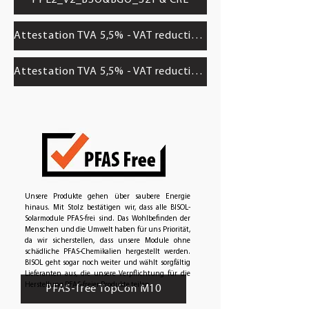
Attestation TVA 5,5% - VAT reduction BDO
Attestation TVA 5,5% - VAT reduction BBO
Unsere Produkte gehen über saubere Energie
hinaus. Mit Stolz bestätigen wir, dass alle BISOL-
Solarmodule PFAS-frei sind. Das Wohlbefinden der
Menschen und die Umwelt haben für uns Priorität,
da wir sicherstellen, dass unsere Module ohne
schädliche PFAS-Chemikalien hergestellt werden.
BISOL geht sogar noch weiter und wählt sorgfältig
Lieferanten aus, die unsere Verpflichtung für die
Herstellung PFAS-freier Produkte teilen.
PFAS-free TopCon M10