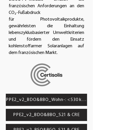
französischen Anforderungen an den
CO₂-Fußabdruck
für Photovoltaikprodukte,
gewährleisten die Einhaltung
lebenszyklusbasierter Umweltkriterien
und fördern den Einsatz
kohlenstoffarmer Solaranlagen auf
dem französischen Markt.
PPE2_v2_BDO&BBO_Wohn-: <530 kg CO₂/kWp
PPE2_v2_BDO&BBO_S21 & CRE
PPE2_v2_BSO&BGO_S21 & CRE