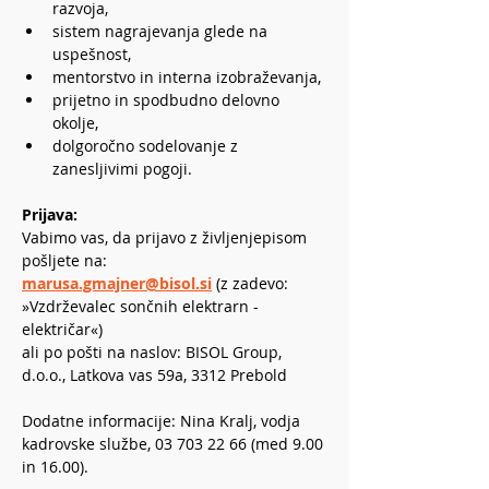
razvoja,
sistem nagrajevanja glede na 
uspešnost,
mentorstvo in interna izobraževanja,
prijetno in spodbudno delovno 
okolje,
dolgoročno sodelovanje z 
zanesljivimi pogoji.
Prijava:
Vabimo vas, da prijavo z življenjepisom 
pošljete na:
marusa.gmajner@bisol.si
(z zadevo: 
»Vzdrževalec sončnih elektrarn - 
električar«)
ali po pošti na naslov: BISOL Group, 
d.o.o., Latkova vas 59a, 3312 Prebold
Dodatne informacije: Nina Kralj, vodja 
kadrovske službe, 03 703 22 66 (med 9.00 
in 16.00).