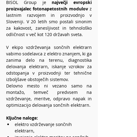
BISOL Group je 
največji evropski 
proizvajalec fotonapetostnih modulov
 z 
lastnim razvojem in proizvodnjo v 
Sloveniji. V 20 letih smo postali sinonim 
za kakovost, zanesljivost in tehnološko 
odličnost v več kot 120 državah sveta.
V ekipo vzdrževanja sončnih elektrarn 
vabimo sodelavca z elektro znanjem, ki ga 
zanima delo na terenu, diagnostika 
delovanja elektrarn, iskanje vzrokov za 
odstopanja v proizvodnji ter tehnične 
izboljšave obstoječih sistemov.
Delovno mesto ni vezano samo na 
montažo, temveč predvsem na 
vzdrževanje, meritve, odpravo napak in 
optimizacijo delovanja sončnih elektrarn. 
Ključne naloge:
elektro vzdrževanje sončnih 
elektrarn,