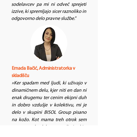
sodelavcev pa mi ni odveč sprejeti
izzive, ki spremljajo sicer raznoliko in
odgovorno delo pravne službe."​
Ernada Bačić, Administratorka v
skladišču
»Ker spadam med ljudi, ki uživajo v
dinamičnem delu, kjer niti en dan ni
enak drugemu ter cenim ekipni duh
in dobro vzdušje v kolektivu, mi je
delo v skupini BISOL Group pisano
na kožo. Kot mama treh otrok sem
ponosna, da delam v podjetju, ki s
svojimi energetskimi rešitvami skrbi