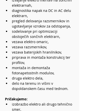
izvajanje elektro meritev na sončnih 
elektrarnah,
diagnostika napak na DC in AC delu 
elektrarn,
pregled delovanja razsmernikov in 
ugotavljanje vzrokov za odstopanja,
sodelovanje pri optimizaciji 
obstoječih sončnih elektrarn,
vezava elektro omaric,
vezava razsmernikov,
vezava baterijskih hranilnikov,
priprava in montaža konstrukcij ter 
profilov,
montaža in demontaža 
fotonapetostnih modulov,
druga elektro dela,
delo na terenu in višini v 
dopoldanskem času med tednom.
Pričakujemo:
izobrazbo elektro ali drugo tehnično 
smer,