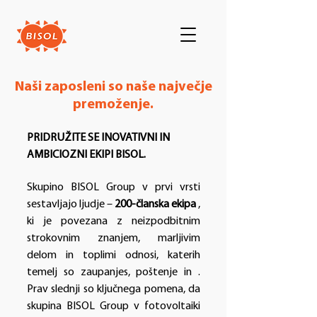
Naši zaposleni so naše največje
premoženje.
PRIDRUŽITE SE INOVATIVNI IN
AMBICIOZNI EKIPI BISOL.
Skupino BISOL Group v prvi vrsti
sestavljajo ljudje –
200-članska ekipa
,
ki je povezana z neizpodbitnim
strokovnim znanjem, marljivim
delom in toplimi odnosi, katerih
temelj so zaupanjes, poštenje in .
Prav slednji so ključnega pomena, da
skupina BISOL Group v fotovoltaiki