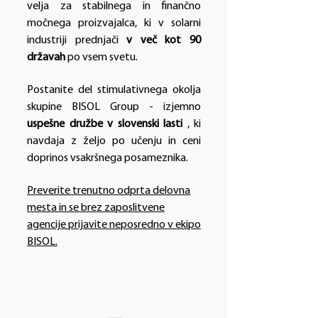
velja za stabilnega in finančno
močnega proizvajalca, ki v solarni
industriji prednjači
v več kot 90
državah
po vsem svetu.
Postanite del stimulativnega okolja
skupine BISOL Group - izjemno
uspešne družbe v slovenski lasti
, ki
navdaja z željo po učenju in ceni
doprinos vsakršnega posameznika.
Preverite trenutno odprta delovna
mesta in se brez zaposlitvene
agencije prijavite neposredno v ekipo
BISOL.