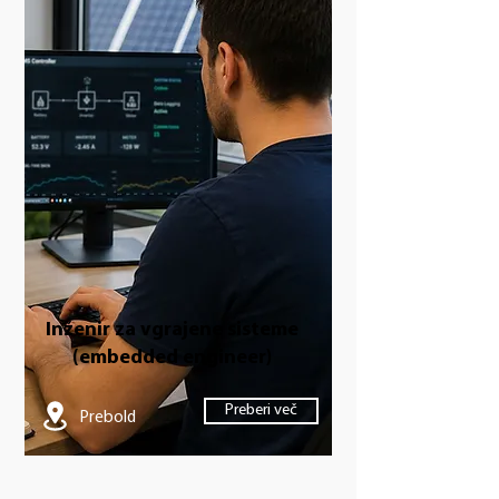
Inženir za vgrajene sisteme
(embedded engineer)
Preberi več
Prebold