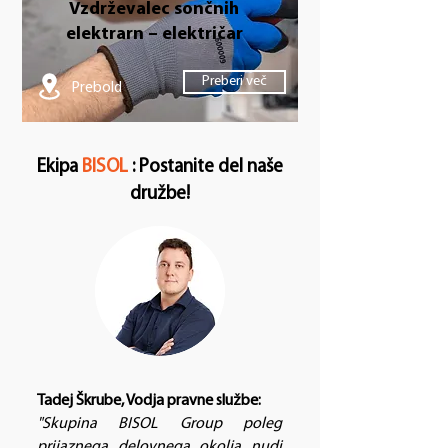
Vzdrževalec sončnih
elektrarn – električar
Preberi več
Prebold
Ekipa
BISOL
: Postanite del naše
družbe!
Tadej Škrube, Vodja pravne službe:
"Skupina BISOL Group poleg
prijaznega delovnega okolja nudi