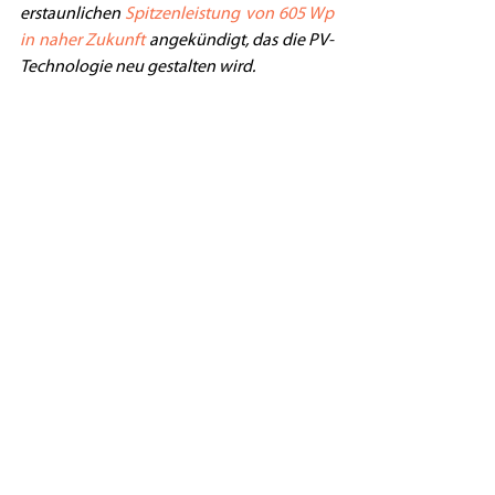
erstaunlichen 
Spitzenleistung von 605 Wp 
in naher Zukunft
 angekündigt, das die PV-
Technologie neu gestalten wird. 
Lesen Sie mehr
 über den erstaunlichen 
neuen BISOL Duplex-Modulen im PV-