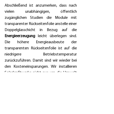
Abschließend ist anzumerken, dass nach 
vielen unabhängigen, öffentlich 
zugänglichen Studien die Module mit 
transparenter Rückseitenfolie anstelle einer 
Doppelglasschicht in Bezug auf die 
Energieerzeugung
 leicht überlegen sind. 
Die höhere Energieausbeute der 
transparenten Rückseitenfolie ist auf die 
niedrigere Betriebstemperatur 
zurückzuführen. Damit sind wir wieder bei 
den Kosteneinsparungen. Wir installieren 
Solarkraftwerke nicht nur, um die Umwelt 
zu schonen, sondern auch, um Geld zu 
sparen. Die Gleichung ist einfach: Je mehr es 
produziert, desto mehr sparen wir.
Zusammenfassend kann man sagen, dass 
die Bifacialen Module von BISOL eine 