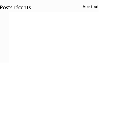
Voir tout
Posts récents
Nous répondons dans les 24 heures:
info@bisol.fr
Contactez-nous