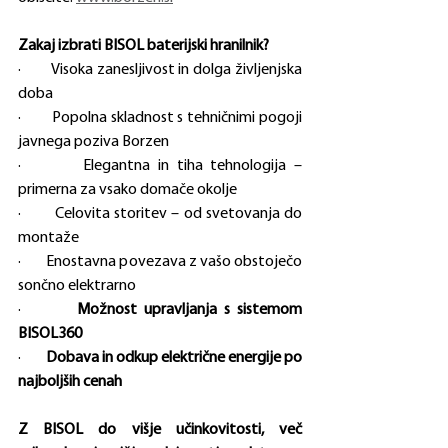
Zakaj izbrati BISOL baterijski hranilnik?
·        Visoka zanesljivost in dolga življenjska 
doba
·        Popolna skladnost s tehničnimi pogoji 
javnega poziva Borzen
·        Elegantna in tiha tehnologija – 
primerna za vsako domače okolje
·        Celovita storitev – od svetovanja do 
montaže
·        Enostavna povezava z vašo obstoječo 
sončno elektrarno
·        
Možnost upravljanja s sistemom 
BISOL360
·        
Dobava in odkup električne energije po 
najboljših cenah
Z BISOL do višje učinkovitosti, več 