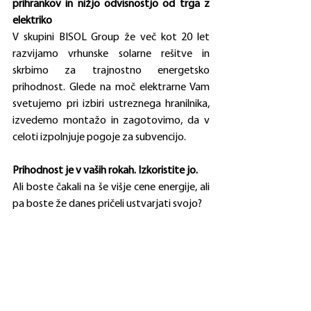
prihrankov in nižjo odvisnostjo od trga z 
elektriko
V skupini BISOL Group že več kot 20 let 
razvijamo vrhunske solarne rešitve in 
skrbimo za trajnostno energetsko 
prihodnost. Glede na moč elektrarne Vam 
svetujemo pri izbiri ustreznega hranilnika, 
izvedemo montažo in zagotovimo, da v 
celoti izpolnjuje pogoje za subvencijo.
Prihodnost je v vaših rokah. Izkoristite jo.
Ali boste čakali na še višje cene energije, ali 
pa boste že danes pričeli ustvarjati svojo?
Z baterijskim hranilnikom BISOL in 
subvencijo Borzen se vaša naložba povrne 
hitreje, kot si mislite.
Ne pustite, da presežek energije odteka v 
omrežje – shranite jo zase!