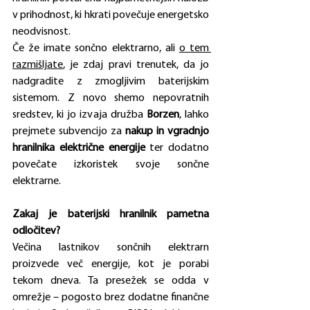
v prihodnost, ki hkrati povečuje energetsko 
neodvisnost.
Če že imate sončno elektrarno, ali 
o tem 
razmišljate
, je zdaj pravi trenutek, da jo 
nadgradite z zmogljivim baterijskim 
sistemom. Z novo shemo nepovratnih 
sredstev, ki jo izvaja družba 
Borzen
, lahko 
prejmete subvencijo za 
nakup in vgradnjo 
hranilnika električne energije
 ter dodatno 
povečate izkoristek svoje sončne 
elektrarne.
Zakaj je baterijski hranilnik pametna 
odločitev?
Večina lastnikov sončnih elektrarn 
proizvede več energije, kot je porabi 
tekom dneva. Ta presežek se odda v 
omrežje – pogosto brez dodatne finančne 