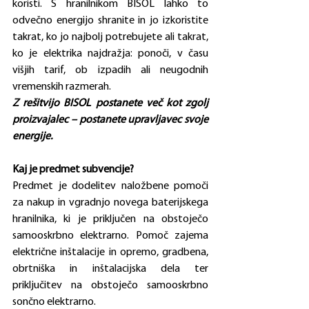
koristi. S hranilnikom BISOL lahko to 
odvečno energijo shranite in jo izkoristite 
takrat, ko jo najbolj potrebujete ali takrat, 
ko je elektrika najdražja: ponoči, v času 
višjih tarif, ob izpadih ali neugodnih 
vremenskih razmerah.
Z rešitvijo 
BISOL 
postanete več kot zgolj 
proizvajalec – postanete upravljavec svoje 
energije.
Kaj je predmet subvencije?
Predmet je dodelitev naložbene pomoči 
za nakup in vgradnjo novega baterijskega 
hranilnika, ki je priključen na obstoječo 
samooskrbno elektrarno. Pomoč zajema 
električne inštalacije in opremo, gradbena, 
obrtniška in inštalacijska dela ter 
priključitev na obstoječo samooskrbno 
sončno elektrarno.