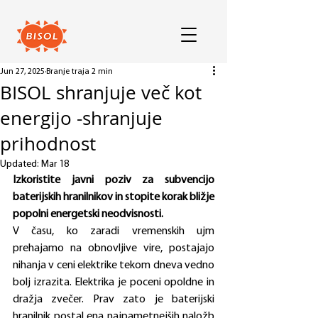
Jun 27, 2025
Branje traja 2 min
BISOL shranjuje več kot
energijo -shranjuje
prihodnost
Updated:
Mar 18
Izkoristite javni poziv za subvencijo 
baterijskih hranilnikov in stopite korak bližje 
popolni energetski neodvisnosti.
V času, ko zaradi vremenskih ujm 
prehajamo na obnovljive vire, postajajo 
nihanja v ceni elektrike tekom dneva vedno 
bolj izrazita. Elektrika je poceni opoldne in 
dražja zvečer. Prav zato je baterijski 
hranilnik postal ena najpametnejših naložb 