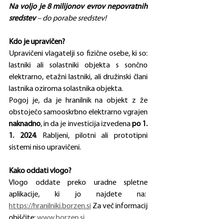
Na voljo je 8 milijonov evrov nepovratnih 
sredstev
 – do porabe sredstev!
Kdo je upravičen?
Upravičeni vlagatelji so fizične osebe, ki so: 
lastniki ali solastniki objekta s sončno 
elektrarno, etažni lastniki, ali družinski člani 
lastnika oziroma solastnika objekta.
Pogoj je, da je hranilnik na objekt z že 
obstoječo samooskrbno elektrarno vgrajen 
naknadno
, in da je investicija izvedena 
po 1. 
1. 2024
. Rabljeni, pilotni ali prototipni 
sistemi niso upravičeni.
Kako oddati vlogo?
Vlogo oddate preko uradne spletne 
aplikacije, ki jo najdete na:  
https://hranilniki.borzen.si
 Za več informacij 
obiščite: 
www.borzen.si