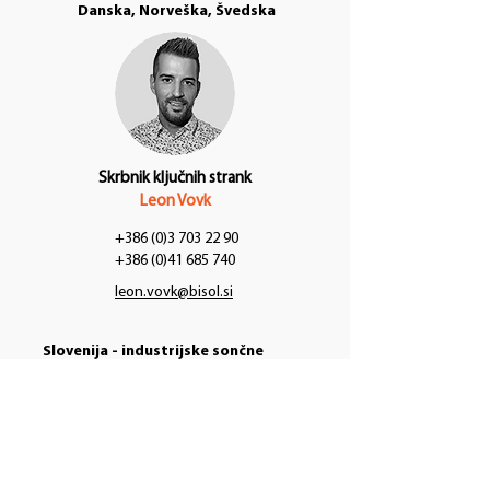
Danska, Norveška, Švedska
Skrbnik ključnih strank
Leon Vovk
+386 (0)3 703 22 90
+386 (0)41 685 740
leon.vovk@bisol.si
Slovenija - industrijske sončne
elektrarne