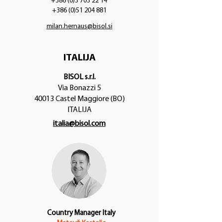
+386 (0)3 703 22 14
+386 (0)51 204 881
milan.hernaus@bisol.si
ITALIJA
BISOL s.r.l.
Via Bonazzi 5
40013 Castel Maggiore (BO)
ITALIJA
italia@bisol.com
Country Manager Italy