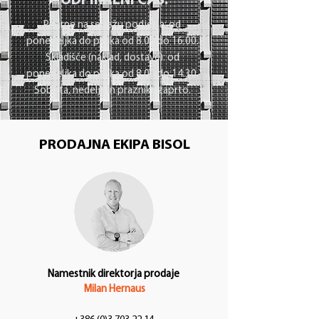
ODPIRALNI ČAS:
Pisarne na sedežu podjetja: od
ponedeljka do petka od 8.00 do 16.00.
Skladišče (naklad, dostave): o
d
ponedeljka do petka o
d 8.00 do 14.30.
Sobota, nedelja in prazniki: zaprto.
PRODAJNA EKIPA BISOL
Namestnik direktorja prodaje
Milan Hernaus