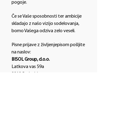
pogoje.
Če se Vaše sposobnosti ter ambicije
skladajo z našo vizijo sodelovanja,
bomo Vašega odziva zelo veseli.
Pisne prijave z življenjepisom pošljite
na naslov:
BISOL Group, d.o.o.
Latkova vas 59a
3312 Prebold
s pripisom: »Za razpis na delovno
mesto Namestnik vodje skladišča«.
Vašo prijavo nam lahko posredujete
tudi na elektronski naslov:
marusa.gmajner@bisol.si
, kjer v
zadevi navedete zgornji pripis.