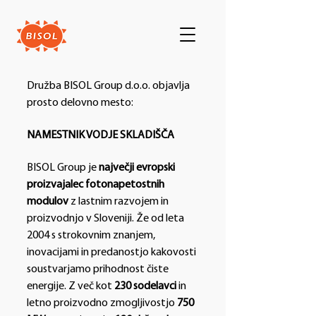
Družba BISOL Group d.o.o. objavlja
prosto delovno mesto:
NAMESTNIK VODJE SKLADIŠČA
BISOL Group je
največji evropski
proizvajalec fotonapetostnih
modulov
z lastnim razvojem in
proizvodnjo v Sloveniji. Že od leta
2004 s strokovnim znanjem,
inovacijami in predanostjo kakovosti
soustvarjamo prihodnost čiste
energije. Z več kot
230 sodelavci
in
letno proizvodno zmogljivostjo
750