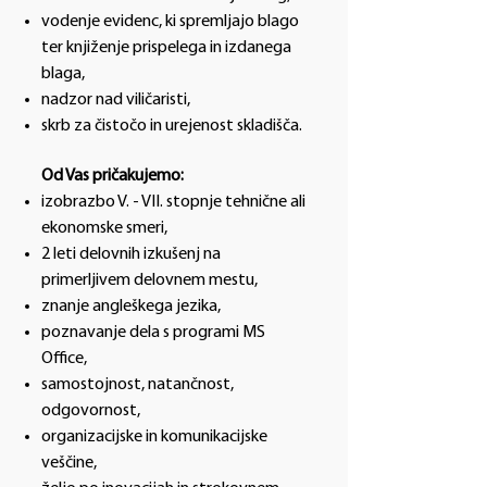
vodenje evidenc, ki spremljajo blago
ter knjiženje prispelega in izdanega
blaga,
nadzor nad viličaristi,
skrb za čistočo in urejenost skladišča.
Od Vas pričakujemo:
izobrazbo V. - VII. stopnje tehnične ali
ekonomske smeri,
2 leti delovnih izkušenj na
primerljivem delovnem mestu,
znanje angleškega jezika,
poznavanje dela s programi MS
Office,
samostojnost, natančnost,
odgovornost,
organizacijske in komunikacijske
veščine,