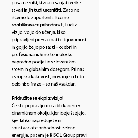
posamezniki, ki znajo sanjati velike
stvari
in jih tudi uresničiti
. Zato ne
iščemo le zaposlenih. Iščemo
sooblikovalce prihodnosti
, ljudi z
vizijo, voljo do učenja, ki so
pripravljeni prevzemati odgovornost
in gojijo željo po rasti – osebni in
profesionalni. Smo tehnološko
napredno podjetje s slovenskim
srcem in globalnim dosegom. Pri nas
evropska kakovost, inovacije in trdo
delo niso fraze – so naš vsakdan.
Pridružite se ekipi z vizijo!
Če ste pripravljeni graditi kariero v
dinamičnem okolju, kjer ideje štejejo,
kjer lahko napredujete in
soustvarjate prihodnost zelene
energije, potem je BISOL Group pravi