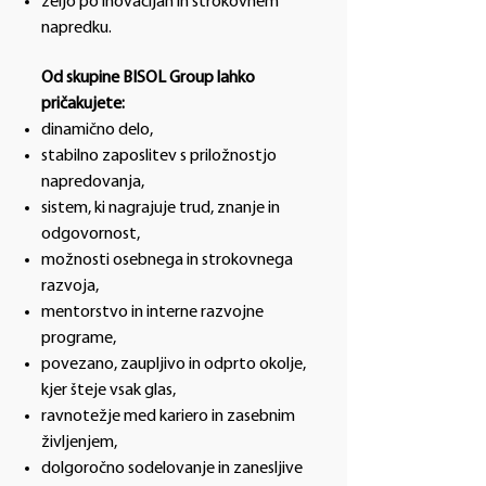
željo po inovacijah in strokovnem
napredku.
Od skupine BISOL Group lahko
pričakujete:
dinamično delo,
stabilno zaposlitev s priložnostjo
napredovanja,
sistem, ki nagrajuje trud, znanje in
odgovornost,
možnosti osebnega in strokovnega
razvoja,
mentorstvo in interne razvojne
programe,
povezano, zaupljivo in odprto okolje,
kjer šteje vsak glas,
ravnotežje med kariero in zasebnim
življenjem,
dolgoročno sodelovanje in zanesljive