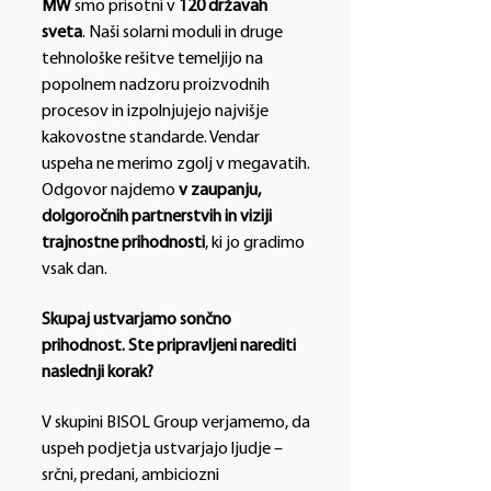
MW
smo prisotni v
120 državah
sveta
. Naši solarni moduli in druge
tehnološke rešitve temeljijo na
popolnem nadzoru proizvodnih
procesov in izpolnjujejo najvišje
kakovostne standarde. Vendar
uspeha ne merimo zgolj v megavatih.
Odgovor najdemo
v zaupanju,
dolgoročnih partnerstvih in viziji
trajnostne prihodnosti
, ki jo gradimo
vsak dan.
Skupaj ustvarjamo sončno
prihodnost. Ste pripravljeni narediti
naslednji korak?
V skupini BISOL Group verjamemo, da
uspeh podjetja ustvarjajo ljudje –
srčni, predani, ambiciozni