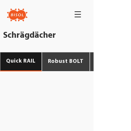
Schrägdächer
Quick RAIL
Robust BOLT