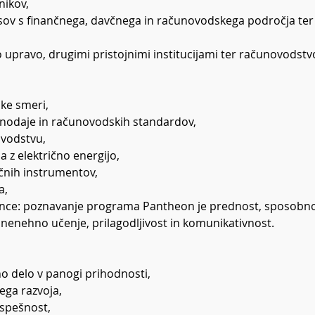
nikov,
sov s finančnega, davčnega in računovodskega področja ter 
no upravo, drugimi pristojnimi institucijami ter računovodst
ke smeri, 
nodaje in računovodskih standardov,
ovodstvu,
 z električno energijo,
čnih instrumentov,
a,
nce: poznavanje programa Pantheon je prednost, sposobno
 nenehno učenje, prilagodljivost in komunikativnost.
no delo v panogi prihodnosti,
ga razvoja,
uspešnost,