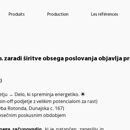
Produits
Production
Les références
o. zaradi širitve obsega poslovanja objavlja 
)
etju → Delo, ki spreminja energetiko. 🌟
pin-off podjetje z velikim potencialom za rast)
avba Rotonda, Dunajska c. 167)
-mesečnim poskusnim obdobjem
nega računovodjo
, ki je natančen, zanesljiv in 