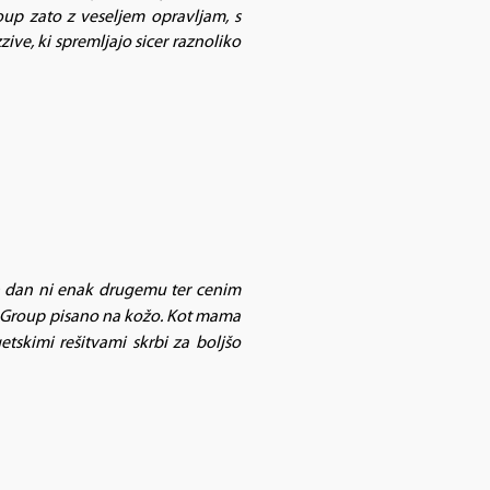
oup zato z veseljem opravljam, s
ive, ki spremljajo sicer raznoliko
en dan ni enak drugemu ter cenim
OL Group pisano na kožo. Kot mama
tskimi rešitvami skrbi za boljšo