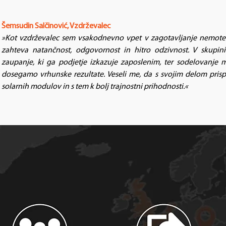
Šemsudin Salčinović, Vzdrževalec
»Kot vzdrževalec sem vsakodnevno vpet v zagotavljanje nemote
zahteva natančnost, odgovornost in hitro odzivnost. V skup
zaupanje, ki ga podjetje izkazuje zaposlenim, ter sodelovanje 
dosegamo vrhunske rezultate. Veseli me, da s svojim delom pris
solarnih modulov in s tem k bolj trajnostni prihodnosti.«