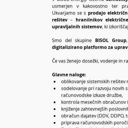
usmerjen v kakovostno ter prav
Ukvarjamo se s 
prodajo električn
rešitev
 – 
hranilnikov električn
upravljalnih sistemov
, ki izkorišč
Smo del skupine 
BISOL Group
digitalizirano platformo za uprav
Če vas ženejo dosežki, vodenje in ras
Glavne naloge:
oblikovanje sistemskih rešitev
sodelovanje pri razvoju novih s
računovodske izkaze družbe,
kontrola mesečnih obračunov in
knjiženje zahtevnejših poslovn
obračun dajatev (DDV, DDPO, t
priprava računovodskih poročil