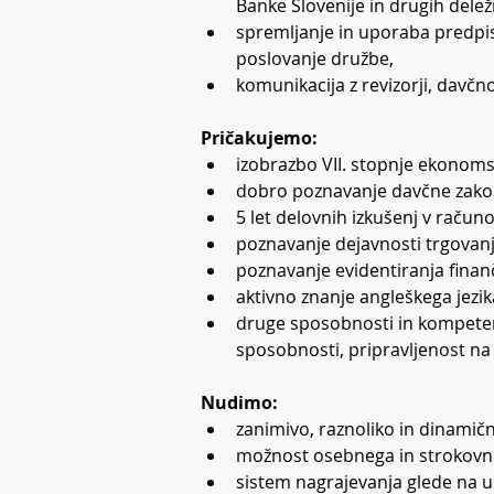
Banke Slovenije in drugih delež
spremljanje in uporaba predpi
poslovanje družbe,
komunikacija z revizorji, davč
Pričakujemo:
izobrazbo VII. stopnje ekonoms
dobro poznavanje davčne zako
5 let delovnih izkušenj v račun
poznavanje dejavnosti trgovanja
poznavanje evidentiranja finan
aktivno znanje angleškega jezik
druge sposobnosti in kompete
sposobnosti, pripravljenost na
Nudimo:
zanimivo, raznoliko in dinamič
možnost osebnega in strokovne
sistem nagrajevanja glede na 