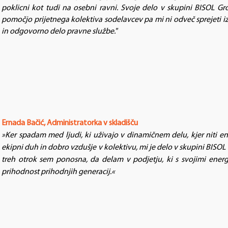
poklicni kot tudi na osebni ravni. Svoje delo v skupini BISOL Gr
pomočjo prijetnega kolektiva sodelavcev pa mi ni odveč sprejeti izz
in odgovorno delo pravne službe."​
Ernada Bačić, Administratorka v skladišču
»Ker spadam med ljudi, ki uživajo v dinamičnem delu, kjer niti 
ekipni duh in dobro vzdušje v kolektivu, mi je delo v skupini BIS
treh otrok sem ponosna, da delam v podjetju, ki s svojimi energe
prihodnost prihodnjih generacij.«