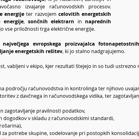
očasno izvajanje računovodskih procesov. 
e energije
 ter razvojem 
celovitih energetskih 
e energije
, 
sončnih elektrarn
 in 
naprednih 
ajo vse priložnosti trga električne energije.
, 
največjega evropskega proizvajalca fotonapetostn
ljanje energetskih rešitev
, ki jo stalno nadgrajujemo.
t, vabljeni v ekipo, kjer rezultati štejejo in so tudi ustrezno 
 na področju računovodstva in kontrolinga ter njihovo uvaja
toritev z davčnega in računovodskega vidika, ter zagotavljanje
 zagotavljanje pravilnosti podatkov,
ih dogodkov v skladu z računovodskimi standardi,
rošarina),
 za potrebe skupine, sodelovanje pri postopkih konsolidaci