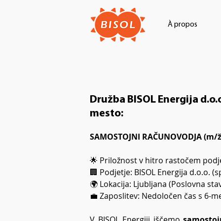
À propos
Družba BISOL Energija d.o.
mesto:
SAMOSTOJNI RAČUNOVODJA (m/ž
🌟 Priložnost v hitro rastočem podj
🏢 Podjetje: BISOL Energija d.o.o. (s
🌍 Lokacija: Ljubljana (Poslovna st
💼 Zaposlitev: Nedoločen čas s 6
V BISOL Energiji iščemo 
samostoj