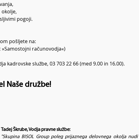
vanja,
okolje,
jivimi pogoji.
som pošljete na:
: »Samostojni računovodja«)
dja kadrovske službe, 03 703 22 66 (med 9.00 in 16.00).
el Naše družbe!
Tadej Škrube, Vodja pravne službe:
"Skupina BISOL Group poleg prijaznega delovnega okolja nud