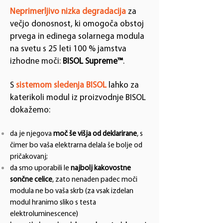
Neprimerljivo nizka degradacija
za
večjo donosnost, ki omogoča obstoj
prvega in edinega solarnega modula
na svetu s 25 leti 100 % jamstva
izhodne moči:
BISOL Supreme™
.
S
sistemom sledenja BISOL
lahko za
katerikoli modul iz proizvodnje BISOL
dokažemo:
da je njegova
moč še višja od deklarirane
, s
čimer bo vaša elektrarna delala še bolje od
pričakovanj;
da smo uporabili le
najbolj kakovostne
sončne celice
, zato nenaden padec moči
modula ne bo vaša skrb
(za vsak izdelan
modul hranimo sliko s testa
elektroluminescence)