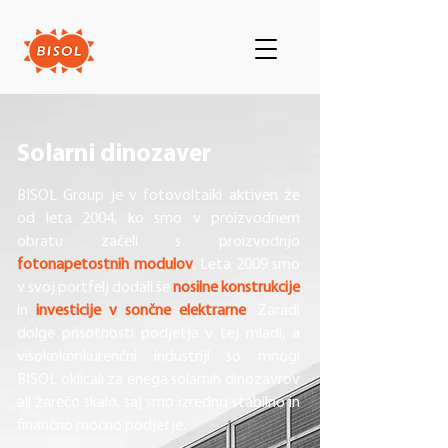
Solarni dinozaver
BISOL Group je v fotovoltaiki aktiven že
od leta 2004, ko smo v proizvodnem
obratu začeli s proizvodnjo
fotonapetostnih modulov
. Leta 2009 smo
v svoj portfelj dodali še
nosilne konstrukcije
in
investicije v sončne elektrarne
. Zaradi
dolge prisotnosti podjetja v tej mladi, a
visokokonkurenčni industriji so mnogi
BISOL oklicali za enega solarnih dinozavrov
ali žarečo skalo, saj smo izredno stabilno in
finančno močno podjetje.