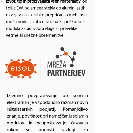
izvor, tip in proizvajalca vseh materialov
: od
folije EVA, solarnega stekla do aluminijastih
okvirjev, da ste lahko prepričani o mehanski
moči modula, zato ni strahu za poškodbe
modula zaradi vdora vlage ali prevelike
vetrne ali snežne obremenitve.
Izjemno povpraševanje po sončnih
elektrarnah je vzpodbudilo razmah novih
inštalaterskih podjetij. Pomanjkljivo
znanje, površnost pri nameščanju solarnih
modulov in neupoštevanje časovnih
rokov so pogosti razlogi za