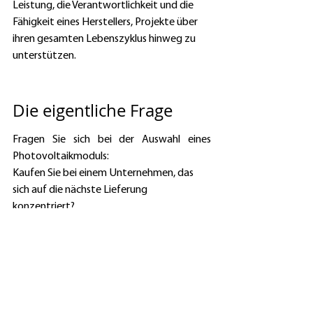
Leistung, die Verantwortlichkeit und die 
Fähigkeit eines Herstellers, Projekte über 
ihren gesamten Lebenszyklus hinweg zu 
unterstützen. 
Die eigentliche Frage
Fragen Sie sich bei der Auswahl eines 
Photovoltaikmoduls: 
Kaufen Sie bei einem Unternehmen, das 
sich auf die nächste Lieferung 
konzentriert? 
Oder bei einem Unternehmen, das sich auf 
die nächsten 30 Jahre konzentriert? 
Der Unterschied ist vielleicht nicht im 
Datenblatt sichtbar. Aber mit der Zeit 
wird er sehr deutlich. 