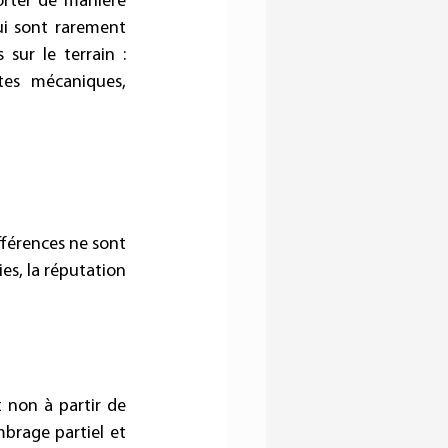
rter de manière 
ui sont rarement 
sur le terrain : 
es mécaniques, 
fférences ne sont 
es, la réputation 
 non à partir de 
brage partiel et 