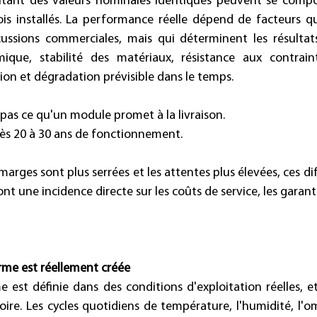
tant des valeurs nominales identiques peuvent se compo
ois installés. La performance réelle dépend de facteurs q
ussions commerciales, mais qui déterminent les résultats 
que, stabilité des matériaux, résistance aux contraint
ion et dégradation prévisible dans le temps. 
pas ce qu'un module promet à la livraison. 
près 20 à 30 ans de fonctionnement. 
arges sont plus serrées et les attentes plus élevées, ces di
ont une incidence directe sur les coûts de service, les garanti
erme est réellement créée
e est définie dans des conditions d'exploitation réelles, et
oire. Les cycles quotidiens de température, l'humidité, l'om