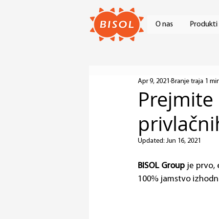
O nas
Produkti
Apr 9, 2021
Branje traja 1 mi
Prejmite
privlačn
Updated:
Jun 16, 2021
BISOL Group
 je prvo,
100% jamstvo izhodne 