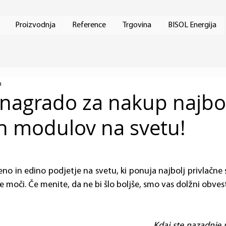
Proizvodnja
Reference
Trgovina
BISOL Energija
n
 nagrado za nakup najbo
ih modulov na svetu!
 eno in edino podjetje na svetu, ki ponuja najbolj privlačne
moči. Če menite, da ne bi šlo boljše, smo vas dolžni obvesti
Kdaj ste nazadnje ne