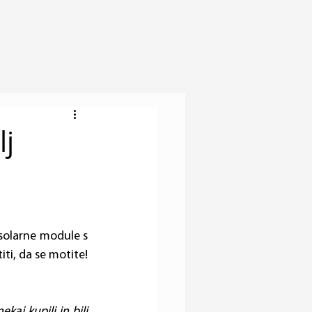
lj
 solarne module s 
ti, da se motite!
kaj kupili in bili 