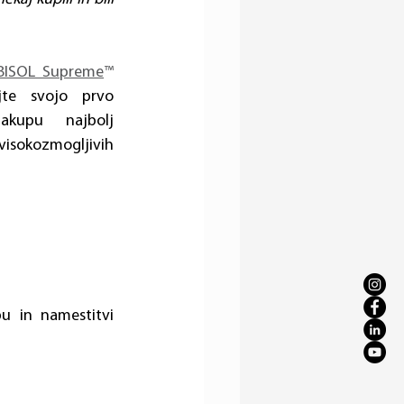
BISOL Supreme
™ 
te svojo prvo 
kupu najbolj 
okozmogljivih 
u in namestitvi 