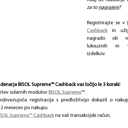
za to 
nagrajeni
?
Registrirajte se v 
Cashback
 in užij
nagrado ob na
luksuznih in vis
izdelkov.
 denarja BISOL Supreme™ Cashback vas ločijo le 3 koraki:
itev solarnih modulov 
BISOL Supreme
™
.
obvezujoča registracija s predložitvijo dokazil o nakup
12 mesecev po nakupu. 
ISOL Supreme™ Cashback
 na vaš transakcijski račun. 