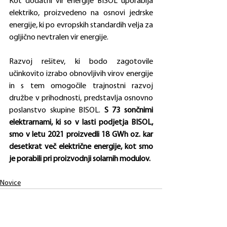
Kot dodatni vir energije BISOL uporablja 
elektriko, proizvedeno na osnovi jedrske 
energije, ki po evropskih standardih velja za 
ogljično nevtralen vir energije.
Razvoj rešitev, ki bodo zagotovile 
učinkovito izrabo obnovljivih virov energije 
in s tem omogočile trajnostni razvoj 
družbe v prihodnosti, predstavlja osnovno 
poslanstvo skupine BISOL. 
S 73 sončnimi 
elektrarnami, ki so v lasti podjetja BISOL, 
smo v letu 2021 proizvedli 18 GWh oz. kar 
desetkrat več električne energije, kot smo 
je porabili pri proizvodnji solarnih modulov. 
Novice