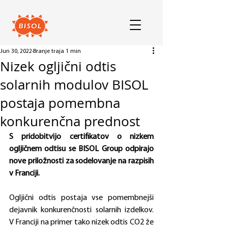
Jun 30, 2022
Branje traja 1 min
Nizek ogljični odtis
solarnih modulov BISOL
postaja pomembna
konkurenčna prednost
S pridobitvijo certifikatov o nizkem 
ogljičnem odtisu se BISOL Group odpirajo 
nove priložnosti za sodelovanje na razpisih 
v Franciji.
Ogljični odtis postaja vse pomembnejši 
dejavnik konkurenčnosti solarnih izdelkov.  
V Franciji na primer tako nizek odtis CO2 že 