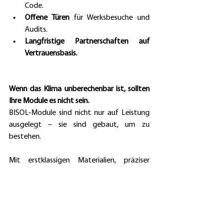
Code.
Offene Türen 
für Werksbesuche und 
Audits.
Langfristige Partnerschaften auf 
Vertrauensbasis.
Wenn das Klima unberechenbar ist, sollten 
Ihre Module es nicht sein.
BISOL-Module sind nicht nur auf Leistung 
ausgelegt – sie sind gebaut, um zu 
bestehen.
Mit erstklassigen Materialien, präziser 
europäischer Fertigung und über 20 Jahren 
Praxiserfahrung bietet 
BISOL etwas, das 
niemand sonst liefern kann:
Bewährte Langlebigkeit, in jedes Detail 
integriert.