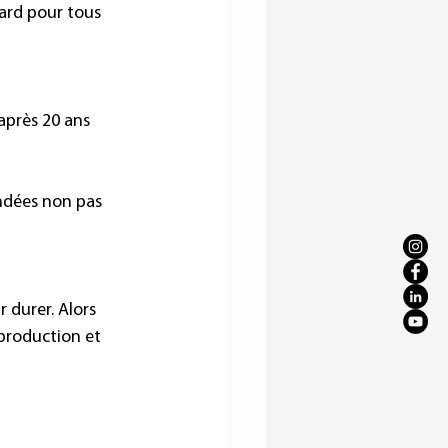
ard pour tous 
après 20 ans
ondées non pas 
durer. Alors 
 production et 