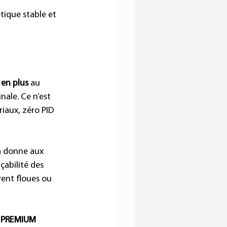
ique stable et 
 en plus
 au 
ale. Ce n’est 
iaux, zéro PID 
la donne aux 
çabilité des 
ent floues ou 
 PREMIUM