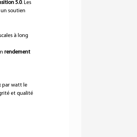
sition 5.0
. Les 
 un soutien 
cales à long 
un 
rendement 
 par watt le 
rité et qualité 