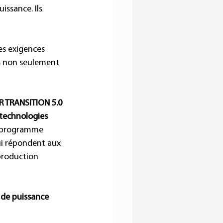
ssance. Ils 
es exigences 
us non seulement 
 TRANSITION 5.0
technologies 
du programme 
qui répondent aux 
production 
de puissance 