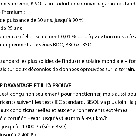
s de Supreme, BISOL a introduit une nouvelle garantie stand
e Premium :
 de puissance de 30 ans, jusqu’à 90 %
 de 25 ans
formance réelle : seulement 0,01 % de dégradation mesurée 
matiquement aux séries BDO, BBO et BSO
standard les plus solides de l’industrie solaire mondiale – f
ais sur deux décennies de données éprouvées sur le terrain.
 DAVANTAGE. ET IL L’A PROUVÉ.
st conçu non seulement pour fonctionner, mais aussi pour 
icants suivent les tests IEC standard, BISOL va plus loin : la
s aux conditions réelles et aux environnements extrêmes.
rêle certifiée HW4 : jusqu’à Ø 40 mm à 99,1 km/h
jusqu’à 11 000 Pa (série BSO)
jusqu’à 2 400 Pa