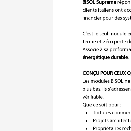
BISOL Supreme
 répon
clients italiens ont a
financier pour des sy
C’est le seul module e
terme et zéro perte d
Associé à sa performan
énergétique durable
.
CONÇU POUR CEUX Q
Les modules BISOL ne 
plus bas. Ils s’adress
vérifiable.
Que ce soit pour :
Toitures commerc
Projets architect
Propriétaires re