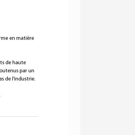
erme en matière 
ts de haute 
 soutenus par un 
s de l’industrie.
.