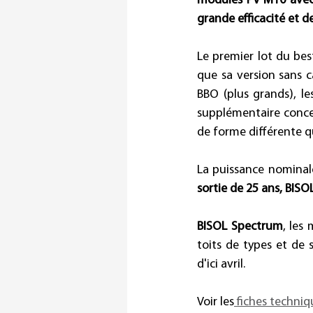
modules PV M10 avec 
grande efficacité et 
Le premier lot du best
que sa version sans c
BBO (plus grands), l
supplémentaire concer
de forme différente q
La puissance nominal
sortie de 25 ans, BIS
BISOL Spectrum
, les
toits de types et de s
d'ici avril.
Voir les
 fiches techniq