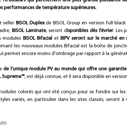
10 busbars qui permettent une plus grande puissance de s
des performances de température supérieures.
-seller 
BISOL Duplex
 de BISOL Group en version full-black 
adre, 
BISOL Laminate
, seront d
isponibles dès février
. Les 
es modules 
BISOL Bifacial
 et 
BIPV seront sur le marché en
nant les nouveaux modules Bifacial est la boîte de jonctio
ui permet encore moins d'ombrage par rapport à la généra
e 
de l’unique module PV au monde qui offre une garantie 
OL Supreme™
, est déjà connue, et il sera disponible en version
 modules colorés qui ont été conçus pour se fondre sur les 
tyles variés, en particulier dans les sites classés, seront à 
ues
.