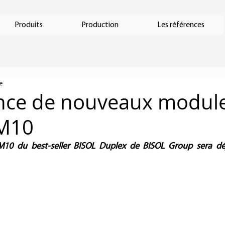
Produits
Production
Les références
e
nce de nouveaux modul
 M10
M10 du best-seller BISOL Duplex de BISOL Group sera déj