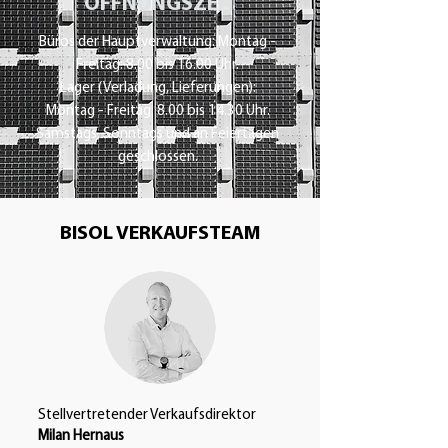
ÖFFNUNGSZEIT
Büros der Hauptverwaltung: Montag -
Freitag: 8.00 bis 16.00 Uhr.
Lager (Verladung, Lieferungen):
Montag - Freitag: 8.00 bis 14.30 Uhr.
Samstags, Sonntags und an Feiertagen
geschlossen.
BISOL VERKAUFSTEAM
Stellvertretender Verkaufsdirektor
Milan Hernaus